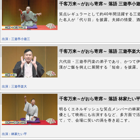
千客万来～がおら寄席～ 落語 三遊亭小
笑点レギュラーとして約40年間活躍する三
た名人が「代り目」を披露。夫婦の情愛、
出演：三遊亭小遊三
千客万来～がおら寄席～ 落語 三遊亭楽
六代目・三遊亭円楽の弟子であり、かつて
漢がご飯を例えに展開する「短命」を披露
出演：三遊亭楽大
千客万来～がおら寄席～ 落語 林家たい
明るくエネルギッシュな笑点メンバーの林
優として映画にも出演するなど、多方面で
て」で、会場に笑いの渦を巻き起こす。
出演：林家たい平