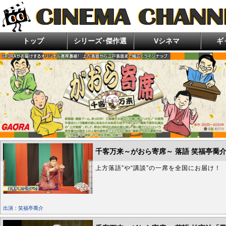
トップ
シリーズ･傑作選
Vシネマ
ギ
今月の新作
ランキング
好評配信中
エロキン エッチな企画を考えよう！エロ研究
住倉カオスの怪談★語ルシス
ほんとにあった！呪いのビデオ
女流麻
ホラー・ゾンビ特集
ぶらり探訪 珍湯たび
超ムーの世界R
アクション・任侠・ド
千客万来～がおら寄席～ 落語 笑福亭喬
上方落語”や“講談”の一席を全国にお届け！
出演：笑福亭喬介