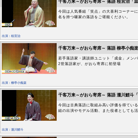
千客万来～がおら寄席～ 落語 桂宮治「
今回は人気番組「笑点」の大喜利コーナー
名を持つ噺家の落語をご堪能ください。
出演：桂宮治
千客万来～がおら寄席～ 落語 柳亭小痴
若手落語家・講談師ユニット「成金」メン
2世落語家が、がおら寄席に初登場
出演：柳亭小痴楽
千客万来～がおら寄席～ 落語 瀧川鯉斗
今回は古典落語に取組み高い評価を得てい
組の出演やモデル活動、また役者としても
出演：瀧川鯉斗