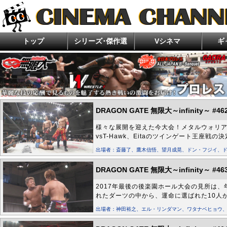
トップ
シリーズ･傑作選
Vシネマ
ギ
今月の新作
ランキング
好評配信中
エロキン エッチな企画を考えよう！エロ研究
住倉カオスの怪談★語ルシス
ほんとにあった！呪いのビデオ
女流麻
ホラー・ゾンビ特集
ぶらり探訪 珍湯たび
超ムーの世界R
アクション・任侠・ド
DRAGON GATE 無限大～infinity～ #46
様々な展開を迎えた今大会！メタルウォリアー
vsT-Hawk、Eitaのツインゲート王座
出場者：斎藤了、鷹木信悟、望月成晃、ドン・フジイ、ドラ
DRAGON GATE 無限大～infinity～ #46
2017年最後の後楽園ホール大会の見所は、
れたダーツの中から、運命に選ばれた10人
出場者：神田裕之、エル・リンダマン、ワタナベヒョウ、ドン・