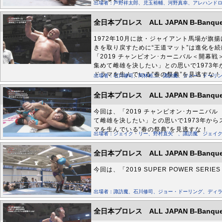
出場者：芦野祥太郎、児玉裕輔、河野真幸、アレハンド
全日本プロレス ALL JAPAN B-Banquet
1972年10月に故・ジャイアント馬場が
きを取り戻すために“王道マット”は進化を続
「2019 チャンピオン･カーニバル＜開幕
集めて雌雄を決したい」との思いで1973年
ドラマを生んでいる”春の祭典”を見逃すな！
出場者：石川修司、岡林裕二、諏訪魔、ジョー・ドーリ
全日本プロレス ALL JAPAN B-Banquet
今回は、「2019 チャンピオン･カーニバ
て雌雄を決したい」との思いで1973年から
マを生んでいる”春の祭典”を見逃すな！
出場者：ジェイク・リー、野村直矢 、諏訪魔 ジェイ
全日本プロレス ALL JAPAN B-Banquet
今回は、「2019 SUPER POWER SE
出場者：諏訪魔、石川修司、ジョー・ドーリング、ディ
全日本プロレス ALL JAPAN B-Banquet