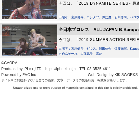
今回は、「2019 DYNAMITE SERIE
出場者：宮原健斗、ヨシタツ、諏訪魔、石川修司、パロ
全日本プロレス ALL JAPAN B-Banquet
今回は、「2019 SUMMER ACTION 
出場者：宮原健斗、ゼウス、岡田佑介、佐藤光留、Kage
クめんそーれ、大森北斗 ほか
©GAORA
Produced by IPI co.,LTD https://ipi-net.co.jp TEL.03-3525-4611
Powered by EVC Inc.
Web Design by KIKISWORKS
サイト内に掲載されている全ての画像、文章、データ等の無断転用、転載をお断りします。
Unauthorized use or reproduction of materials contained in this site is strictly prohibited.