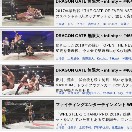
DRAGON GATE 無限大～infinity～ #46
2017年最終戦「THE GATE OF EVE
のスペシャル8人タッグマッチが、激しく変
出場者：ドン・フジイ、吉野正人、B×Bハルク、斎藤了、望月
DRAGON GATE 無限大～infinity～ #46
動き出した2018年の闘い「OPEN THE N
変更を発表後、今大会で早速EitaがKzy
出場者：土井成樹、吉野正人、Kotoka、T-Hawk、神田
DRAGON GATE 無限大～infinity～ #46
反則、流血、試合後も続く制裁…戦いが激化
MaxiMuM、トライブヴァンガードの6人
物語が動きを見せる！
出場者：望月成晃、横須賀ススム、YAMATO、Kzy、土井
ファイティングエンターテインメント WRES
『WRESTLE-1 GRAND PRIX 2
ットを組んでいた事もある立花誠吾。互い
て！？
出場者：征矢学、土肥孝司、芦野祥太郎、立花誠吾、カズ