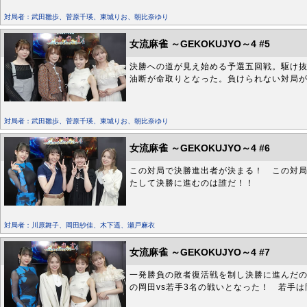
対局者：武田雛歩、菅原千瑛、東城りお、朝比奈ゆり
女流麻雀 ～GEKOKUJYO～4 #5
決勝への道が見え始める予選五回戦。駆け抜
油断が命取りとなった。負けられない対局
対局者：武田雛歩、菅原千瑛、東城りお、朝比奈ゆり
女流麻雀 ～GEKOKUJYO～4 #6
この対局で決勝進出者が決まる！ この対
たして決勝に進むのは誰だ！！
対局者：川原舞子、岡田紗佳、木下遥、瀬戸麻衣
女流麻雀 ～GEKOKUJYO～4 #7
一発勝負の敗者復活戦を制し決勝に進んだの
の岡田vs若手3名の戦いとなった！ 若手は