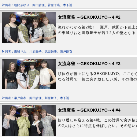
対局者：朝比奈ゆり、岡田紗佳、菅原千瑛、木下遥
女流麻雀 ～GEKOKUJYO～4 #2
流れがわかる第2戦！ 瀬戸、武田が下剋上
の東城りおと川原舞子が若手2人の壁となる
対局者：東城りお、川原舞子、武田雛歩、瀬戸麻衣
女流麻雀 ～GEKOKUJYO～4 #3
順位点が倍々になるGEKOKUJYO。ここ
なる対局で一気に突き放したい所。その他の
対局者：瀬戸麻衣、岡田紗佳、川原舞子、木下遥
女流麻雀 ～GEKOKUJYO～4 #4
折り返しを迎える第4戦。この対局で突き抜
の2人はさらに得点を伸ばしたい。その想い