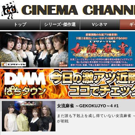
トップ
シリーズ･傑作選
Vシネマ
ギ
今月の新作
ランキング
好評配信中
エロキン エッチな企画を考えよう！エロ研究
住倉カオスの怪談★語ルシス
ほんとにあった！呪いのビデオ
女流麻
ホラー・ゾンビ特集
ぶらり探訪 珍湯たび
超ムーの世界R
アクション・任侠・ド
女流麻雀 ～GEKOKUJYO～4 #1
まだ誰も下剋上を成し得ていない女流麻雀 ～
が初戦