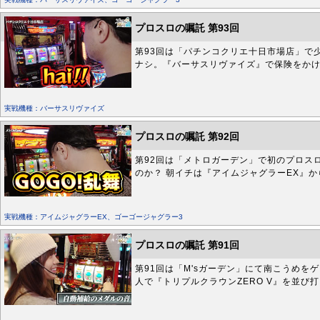
プロスロの嘱託 第93回
第93回は「パチンコクリエ十日市場店」で
ナシ。『バーサスリヴァイズ』で保険をか
実戦機種：バーサスリヴァイズ
プロスロの嘱託 第92回
第92回は「メトロガーデン」で初のプロス
のか？ 朝イチは『アイムジャグラーEX』
実戦機種：アイムジャグラーEX、ゴーゴージャグラー3
プロスロの嘱託 第91回
第91回は「M'sガーデン」にて南こうめを
人で『トリプルクラウンZERO V』を並