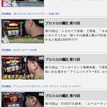
実戦機種：LBパチスロ ヱヴァンゲリヲン ～約束の扉～
プロスロの嘱託 第72回
第72回は「メガガイア岩槻」で実戦。『ネ
いガリぞうだが、朝イチの抽選人数が700
すると投資1000円で!?
実戦機種：SLOTドルアーガの塔
プロスロの嘱託 第71回
第71回は「ワンダーランド香椎本館」で実
狙い台を逃すが『アイムジャグラーEX』か
実戦機種：アイムジャグラーEX アレックス ブライト ミスタージャグラー
プロスロの嘱託 第70回
第70回は「EVO37久留米」「ユーコーラ