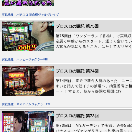
実戦機種：パチスロ 革命機ヴァルヴレイヴ
プロスロの嘱託 第75回
第75回は「ワンダーランド香椎II」で実
定悪く中盤からのスタート。運よく空いてい
の状況が気になるところ。はたしてガリぞ
実戦機種：ハッピージャグラーVIII
プロスロの嘱託 第74回
第74回は、直近で新台入替のあった「ユーコ
すいと踏んで朝イチの抽選へ。抽選番号は相
ート！ すると、朝から好調な展開に!?
実戦機種：ネオアイムジャグラーEX
プロスロの嘱託 第73回
第73回は「M'sガーデン」で実戦。過去5
パチスロ ヱヴァンゲリヲン ～約束の扉～