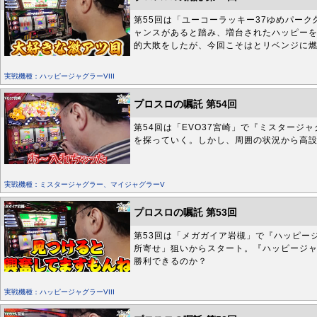
第55回は「ユーコーラッキー37ゆめパー
ャンスがあると踏み、増台されたハッピーを
的大敗をしたが、今回こそはとリベンジに
実戦機種：ハッピージャグラーVIII
プロスロの嘱託 第54回
第54回は「EVO37宮崎」で『ミスタージ
を探っていく。しかし、周囲の状況から高
実戦機種：ミスタージャグラー、マイジャグラーV
プロスロの嘱託 第53回
第53回は「メガガイア岩槻」で『ハッピー
所寄せ」狙いからスタート。『ハッピージャ
勝利できるのか？
実戦機種：ハッピージャグラーVIII