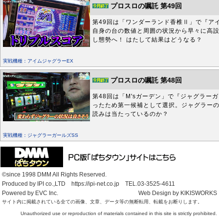
プロスロの嘱託 第49回
第49回は「ワンダーランド香椎Ⅱ」で『ア
自身の台の数値と周囲の状況から早々に高設
し態勢へ！ はたして結果はどうなる？
実戦機種：アイムジャグラーEX
プロスロの嘱託 第48回
第48回は「M'sガーデン」で『ジャグラー
ったため第一候補として選択。ジャグラー
読みは当たっているのか？
実戦機種：ジャグラーガールズSS
©since 1998 DMM All Rights Reserved.
Produced by IPI co.,LTD https://ipi-net.co.jp TEL.03-3525-4611
Powered by EVC Inc.
Web Design by KIKISWORKS
サイト内に掲載されている全ての画像、文章、データ等の無断転用、転載をお断りします。
Unauthorized use or reproduction of materials contained in this site is strictly prohibited.