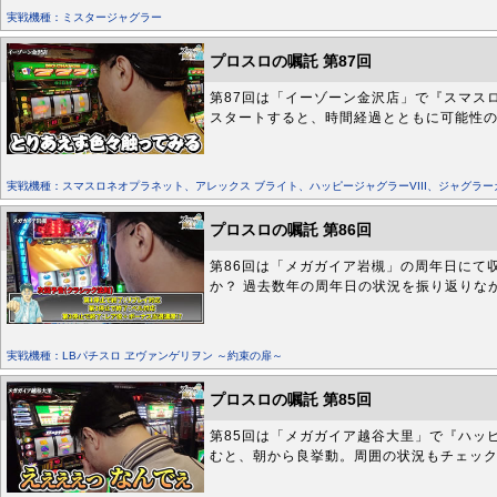
実戦機種：ミスタージャグラー
プロスロの嘱託 第87回
第87回は「イーゾーン金沢店」で『スマス
スタートすると、時間経過とともに可能性の
実戦機種：スマスロネオプラネット、アレックス ブライト、ハッピージャグラーVIII、ジャグラー
プロスロの嘱託 第86回
第86回は「メガガイア岩槻」の周年日にて
か？ 過去数年の周年日の状況を振り返りな
実戦機種：LBパチスロ ヱヴァンゲリヲン ～約束の扉～
プロスロの嘱託 第85回
第85回は「メガガイア越谷大里」で『ハッピ
むと、朝から良挙動。周囲の状況もチェッ