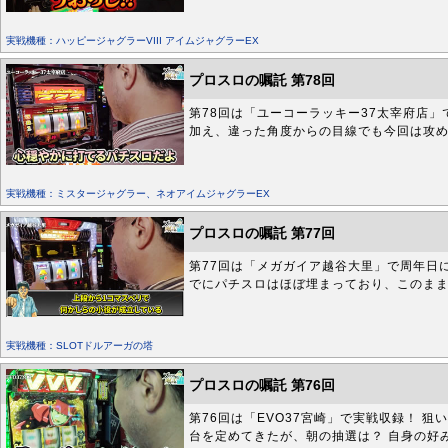
実戦機種：ハッピージャグラーVIII アイムジャグラーEX
プロスロの嘱託 第78回
第78回は「ユーコーラッキー37太宰府店
加え、違った角度からの目線でも今回は攻め
実戦機種：ミスタージャグラー、ネオアイムジャグラーEX
プロスロの嘱託 第77回
第77回は「メガガイア越谷大里」で周年日
でにパチスロはほぼ埋まっており、このま
実戦機種：SLOTドルアーガの塔
プロスロの嘱託 第76回
第76回は「EVO37宮崎」で実戦収録！ 
台を定めてきたが、朝の抽選は？ 自身の好