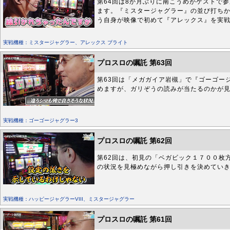
第64回は8か月ぶりに南こうめがゲストで参
ます。『ミスタージャグラー』の並び打ちか
う自身が映像で初めて『アレックス』を実
実戦機種：ミスタージャグラー、アレックス ブライト
プロスロの嘱託 第63回
第63回は「メガガイア岩槻」で『ゴーゴー
めますが、ガリぞうの読みが当たるのかが
実戦機種：ゴーゴージャグラー3
プロスロの嘱託 第62回
第62回は、初見の「ベガビック１７００枚
の状況を見極めながら押し引きを決めてい
実戦機種：ハッピージャグラーVIII、ミスタージャグラー
プロスロの嘱託 第61回