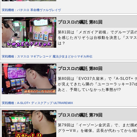
実戦機種：パチスロ 革命機ヴァルヴレイヴ
プロスロの嘱託 第81回
第81回は「メガガイア岩槻」でグループ店
を感じたガリぞうは台移動を決意し『スマス
は？
実戦機種：スマスロ マギアレコード 魔法少女まどか☆マギカ外伝
プロスロの嘱託 第80回
第80回は「EVO37久留米」で『A-SLOT
が見えてきたら隣の『ユーコーラッキー37
あと、予期していなかった事態が!?
実戦機種：A-SLOT+ ディスクアップ ULTRAREMIX
プロスロの嘱託 第79回
第79回は「イーゾーン金沢店」で、まだ掴
グラーVⅢ』を確保。店長が代わってから傾