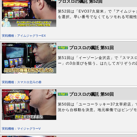
プロスロの嘱託 第52回
第52回は「EVO37久留米」で『アイムジ
を選択。早い番号でなくてもツモれる可能性
実戦機種：アイムジャグラーEX
プロスロの嘱託 第51回
第51回は「イーゾーン金沢店」で『スマス
ー」の3台並びを狙う。はたしてガリぞうの
実戦機種：スマスロ北斗の拳
プロスロの嘱託 第50回
第50回は「ユーコーラッキー37太宰府店
況から台移動を決意。地元稼働ではピンヅ
実戦機種：マイジャグラーV