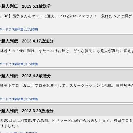
超人列伝 2013.5.1放送分
ル38】能勢さんをゲストに迎え、プロとのペアマッチ！ 負けたペアは罰
リヤードプロ栗林達と江辺香織
超人列伝 2013.4.17放送分
林超人の「俺に聞け」をたっぷりお届け。どんな質問にも超人が真剣に答え
リヤードプロ栗林達と江辺香織
超人列伝 2013.4.3放送分
林英明プロ、渡辺元プロをお迎えして、スリークッションに挑戦。曲球対決
リヤードプロ栗林達と江辺香織
超人列伝 2013.3.20放送分
き30回目は創業85年の老舗、ビリヤード山崎からお送りします。有田プロ
りました！