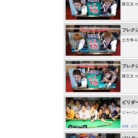
羅立文 v
フレクシ
土方隼斗 
フレクシ
羅立文 v
ビリダー
ジャパン
出演：ビ