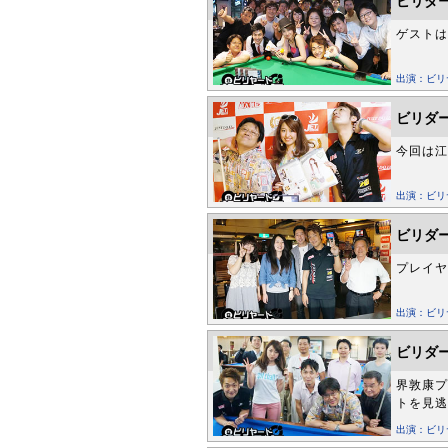
ビリダー
ゲストは
出演：ビ
ビリダー
今回は江
出演：ビ
ビリダー
プレイヤ
出演：ビ
ビリダー
界敦康プ
トを見逃
出演：ビ