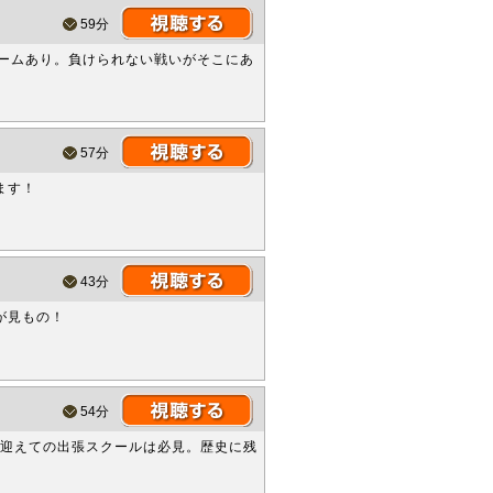
59分
ゲームあり。負けられない戦いがそこにあ
57分
ます！
43分
が見もの！
54分
を迎えての出張スクールは必見。歴史に残