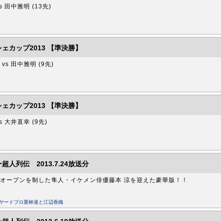
s 田中雅明 (13先)
ェカップ2013 【準決勝】
vs 田中雅明 (9先)
ェカップ2013 【準決勝】
s 大井直幸 (9先)
超人列伝 2013.7.24放送分
オープンを制した隼人・イケメン俳優藤本 涼を迎えた豪華版！！
リヤードプロ栗林達と江辺香織