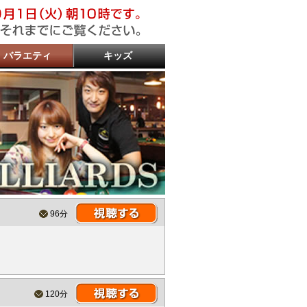
バラエティ
キッズ
ップ
なりたい
の財布でどこまでも
繁元信×青木翔の勝つゴルフノート
中ケンのふらっとキャンプ
語・講談
ロレス
ーツ
リヤード
のりもの・いきもの
タレント 真・日本統一
！
いか！
もした！
際
たな！
～人類ムキ卵化計画～
までも
ままに！
事件です！阿部祐二のゴルフ塾
川崎漁業組合
お笑い
96分
120分