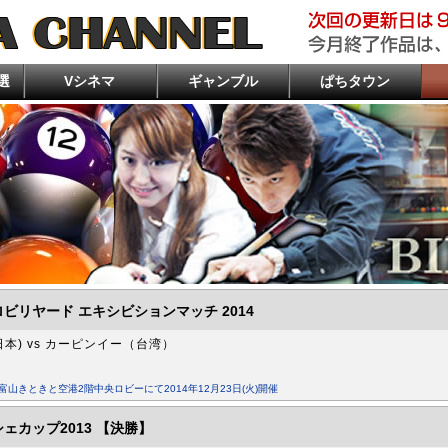
選
Vシネマ
ギャンブル
ぱちタウン
ッチな企画を考えよう！エロ研究同好会
怪談★語ルシス
た！呪いのビデオ
女流麻雀 ～GEKOKUJYO～4
ジェネレーションギャ
絶対勝女
一番有名なあさくらに
イジラセ
世界イチ打ちたい授業
明日に向かって打てF
まりもと諸ゲンのお前
谷
田
落
プ
ダ
ビ
ンビ特集
珍湯たび
界R
アクション・任侠・ドラマ
嵐の挑戦状
ポンコツ珍道中
パチンコ・パチスロ
おめぇらなんかスロ
パチスロ偏愛倶楽部
南こうめのAじゃな
微女と野獣 もどり
良い台で酔いたい
橘アンジュの円助交
プロスロの嘱託
じゃない方で悪かっ
いち花の大返済
髭狩りを始めます。
あの娘の財布でどこ
チチチチ
DB FIVE
バリクズ漫遊記
松本バッチの成すが
ビリヤード エキシビションマッチ 2014
日本) vs カーピンイー（台湾）
富山きときと空港2階中央ロビーにて2014年12月23日(火)開催
ェカップ2013 【決勝】