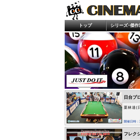
トップ
シリーズ･傑作
今月の新作
ランキング
好評配信中
エロキン エ
住倉カオスの
ほんとにあっ
ホラー・ゾ
ぶらり探訪 
超ムーの世
日台プロ
栗林達(
開催日時：
フレクシ