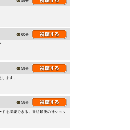
59分
60分
？
59分
えします。
58分
ードを堪能できる。番組最後の神ショッ