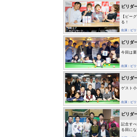
ビリダー
【ビーグ
る！
出演：ビ
ビリダー
今回は栗
出演：ビ
ビリダー
ゲスト小
出演：ビ
ビリダー
記念すべ
る回にな